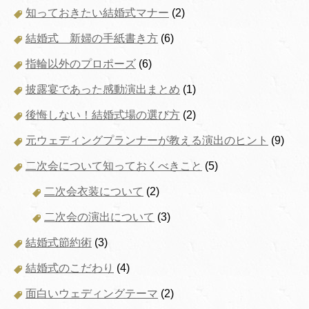
知っておきたい結婚式マナー
(2)
結婚式 新婦の手紙書き方
(6)
指輪以外のプロポーズ
(6)
披露宴であった感動演出まとめ
(1)
後悔しない！結婚式場の選び方
(2)
元ウェディングプランナーが教える演出のヒント
(9)
二次会について知っておくべきこと
(5)
二次会衣装について
(2)
二次会の演出について
(3)
結婚式節約術
(3)
結婚式のこだわり
(4)
面白いウェディングテーマ
(2)