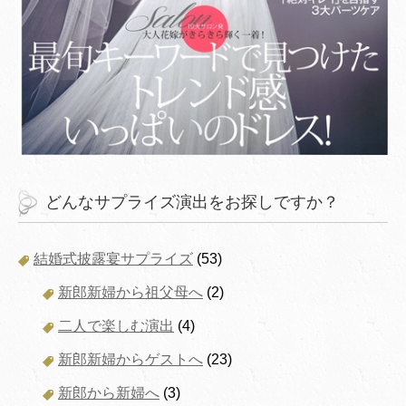
どんなサプライズ演出をお探しですか？
結婚式披露宴サプライズ
(53)
新郎新婦から祖父母へ
(2)
二人で楽しむ演出
(4)
新郎新婦からゲストへ
(23)
新郎から新婦へ
(3)