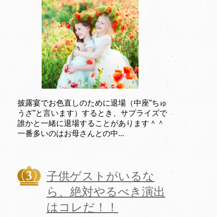
披露宴でお色直しのために退場（中座”ちゅ
うざ”と言います）するとき、サプライズで
誰かと一緒に退場することがあります＾＾
一番多いのはお母さんとの中...
子供ゲストがいるな
ら、絶対やるべき演出
はコレだ！！