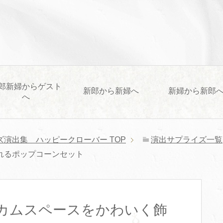
郎新婦からゲスト
新郎から新婦へ
新婦から新郎
へ
ズ演出集 ハッピークローバー
TOP
演出サプライズ一覧
れるポップコーンセット
カムスペースをかわいく飾