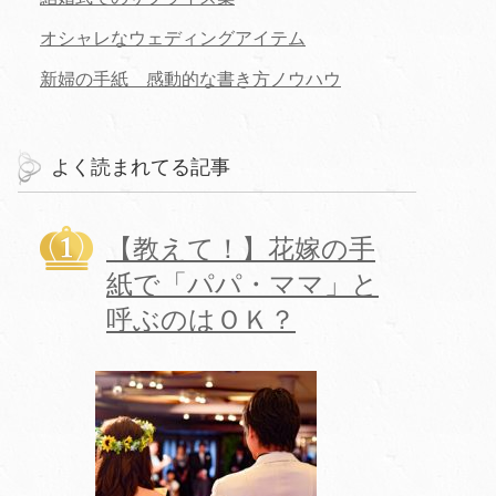
オシャレなウェディングアイテム
新婦の手紙 感動的な書き方ノウハウ
よく読まれてる記事
【教えて！】花嫁の手
紙で「パパ・ママ」と
呼ぶのはＯＫ？